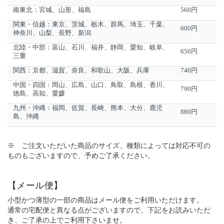
南東北：宮城、山形、福島
560円
関東・信越：東京、茨城、栃木、群馬、埼玉、千葉、
600円
神奈川、山梨、長野、新潟
北陸・中部：富山、石川、福井、静岡、愛知、岐阜、
650円
三重
関西：京都、滋賀、奈良、和歌山、大阪、兵庫
740円
中国・四国：岡山、広島、山口、鳥取、島根、香川、
790円
徳島、高知、愛媛
九州・沖縄：福岡、佐賀、長崎、熊本、大分、鹿児
880円
島、沖縄
※ ご注文いただいた商品のサイズ、種類によっては対応不可の
ものもございますので、予めご了承ください。
【メール便】
小型かつ薄型の一部の商品はメール便をご利用いただけます。
通常の宅配便と異なる点がございますので、下記をお読みいただ
き、ご了承の上でご利用下さいませ。