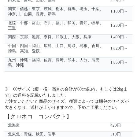
南東北：宮城、山形、福島
990円～
関東・信越：東京、茨城、栃木、群馬、埼玉、千葉、
1,100円～
神奈川、山梨、長野、新潟
北陸・中部：富山、石川、福井、静岡、愛知、岐阜、
1,230円～
三重
関西：京都、滋賀、奈良、和歌山、大阪、兵庫
1,490円～
中国・四国：岡山、広島、山口、鳥取、島根、香川、
1,620円～
徳島、高知、愛媛
九州・沖縄：福岡、佐賀、長崎、熊本、大分、鹿児
1,850円～
島、沖縄
※ 60サイズ（縦・横・高さの合計が60cm以内、もしくは2kgま
で）の送料を記載いたしました。
ご注文いただいた商品のサイズ、種類によっては梱包のサイズが
大きくなり、送料が上がりますので、予めご了承ください。
【クロネコ コンパクト】
北海道
420円
北東北：青森、秋田、岩手
510円