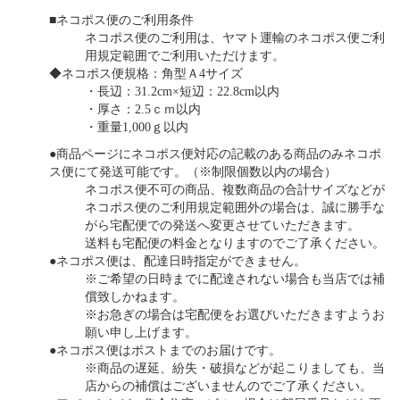
■ネコポス便のご利用条件
ネコポス便のご利用は、ヤマト運輸のネコポス便ご利
用規定範囲でご利用いただけます。
◆ネコポス便規格：角型Ａ4サイズ
・長辺：31.2cm×短辺：22.8cm以内
・厚さ：2.5ｃｍ以内
・重量1,000ｇ以内
●商品ページにネコポス便対応の記載のある商品のみネコポ
ス便にて発送可能です。（※制限個数以内の場合）
ネコポス便不可の商品、複数商品の合計サイズなどが
ネコポス便のご利用規定範囲外の場合は、誠に勝手な
がら宅配便での発送へ変更させていただきます。
送料も宅配便の料金となりますのでご了承ください。
●ネコポス便は、配達日時指定ができません。
※ご希望の日時までに配達されない場合も当店では補
償致しかねます。
※お急ぎの場合は宅配便をお選びいただきますようお
願い申し上げます。
●ネコポス便はポストまでのお届けです。
※商品の遅延、紛失・破損などが起こりましても、当
店からの補償はございませんのでご了承ください。